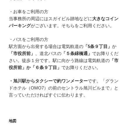
・お車をご利用の方
当事務所の周辺にはスガイビル跡地などに
大きなコイン
パーキング
がございます。そちらをご利用ください。
・バスをご利用の方
駅方面から出発する場合は電気軌道の
「5条９丁目」
か
「市役所前」
、道北バスの
「５条緑橋通」
でお降りくだ
さい。徒歩１分です。駅に向かう路線は電気軌道の
「市
役所前」か「６条９丁目」
でお降りください。
・旭川駅からタクシーで約ワンメーター
です。「グラン
ドホテル（OMO7）の前のセントラル旭川ビルまで」と
言っていただければすぐに伝わります。
地図