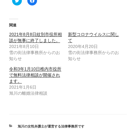
リ
a
ッ
c
ク
e
し
b
て
o
T
o
関連
w
k
i
で
2021年8月8日紋別市役所相
新型コロナウイルスに関し
t
共
t
有
談が無事に終了しました。
て
e
す
2021年8月10日
2020年4月20日
r
る
で
に
雪の街法律事務所からのお
雪の街法律事務所からのお
共
は
知らせ
有
ク
知らせ
(
リ
新
ッ
令和3年1月10日稚内市役所
し
ク
い
し
で無料法律相談が開催され
ウ
て
ます。
ィ
く
ン
だ
2021年1月6日
ド
さ
旭川の離婚法律相談
ウ
い
で
(
開
新
き
し
ま
い
す
ウ
)
ィ
ン
ド
カ
旭川の女性弁護士が運営する法律事務所です
ウ
テ
で