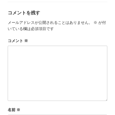
ゴ
開
き
リ
ま
ー
す
コメントを残す
)
メールアドレスが公開されることはありません。
※
が付
いている欄は必須項目です
コメント
※
名前
※