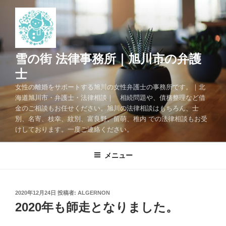
コ
ン
テ
ン
ツ
雪の街 法律事務所｜旭川市の弁護
へ
士
ス
女性の離婚をサポートする旭川の女性弁護士の事務所です。｜北
キ
海道旭川市・弁護士・法律相談｜ 相続問題や、債務整理など借
ッ
金のご相談もお任せください。旭川の法律相談はもちろん、士
プ
別、名寄、枝幸、紋別、富良野、留萌、稚内 での法律相談もお受
けしております。一度ご連絡ください。
メニュー
投
2020年12月24日
投稿者:
ALGERNON
稿
2020年も師走となりました。
日: