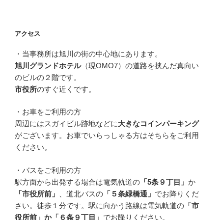
アクセス
・当事務所は旭川の街の中心地にあります。
旭川グランドホテル
（現OMO7）の道路を挟んだ真向い
のビルの２階です。
市役所
のすぐ近くです。
・お車をご利用の方
周辺にはスガイビル跡地などに
大きなコインパーキング
がございます。お車でいらっしゃる方はそちらをご利用
ください。
・バスをご利用の方
駅方面から出発する場合は電気軌道の
「5条９丁目」
か
「市役所前」
、道北バスの
「５条緑橋通」
でお降りくだ
さい。徒歩１分です。駅に向かう路線は電気軌道の
「市
役所前」か「６条９丁目」
でお降りください。