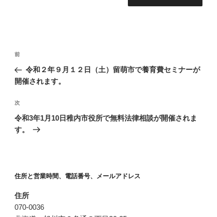
投
前
前
稿
の
令和２年９月１２日（土）留萌市で養育費セミナーが
ナ
投
開催されます。
ビ
稿
ゲ
次
次
の
ー
令和3年1月10日稚内市役所で無料法律相談が開催されま
投
シ
す。
稿
ョ
ン
住所と営業時間、電話番号、メールアドレス
住所
070-0036