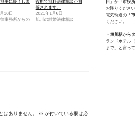
が無事に終了しま
役所で無料法律相談が開
目」
か
「市役
催されます。
お降りくださ
8月10日
2021年1月6日
電気軌道の
「
法律事務所からの
旭川の離婚法律相談
ください。
せ
・旭川駅から
ランドホテル（
まで」と言っ
とはありません。
※
が付いている欄は必