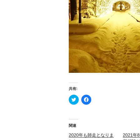
共有:
ク
F
リ
a
ッ
c
ク
e
し
b
て
o
T
o
関連
w
k
i
で
2020年も師走となりま
t
共
2021
t
有