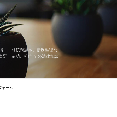
談｜ 相続問題や、債務整理な
良野、留萌、稚内 での法律相談
フォーム