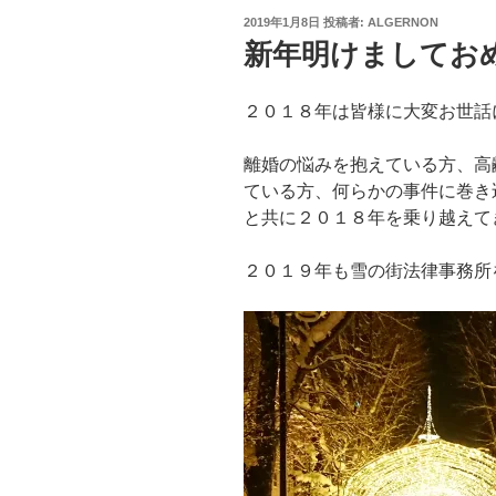
投
2019年1月8日
投稿者:
ALGERNON
稿
新年明けましてお
日:
２０１８年は皆様に大変お世話
離婚の悩みを抱えている方、高
ている方、何らかの事件に巻き
と共に２０１８年を乗り越えて
２０１９年も雪の街法律事務所