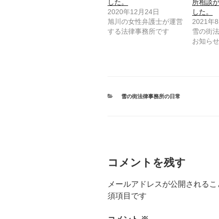
した。
所相談
e
す
r
る
2020年12月24日
した。
で
に
旭川の女性弁護士が運営
2021年
共
は
有
ク
する法律事務所です
雪の街
(
リ
お知ら
新
ッ
し
ク
い
し
ウ
て
ィ
く
ン
だ
ド
さ
ウ
い
で
(
カ
雪の街法律事務所の日常
開
新
テ
き
し
ゴ
ま
い
す
ウ
リ
)
ィ
ー
ン
ド
ウ
で
開
コメントを残す
き
ま
す
)
メールアドレスが公開されるこ
須項目です