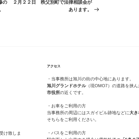
の
修の
２月２２日 秩父別町で法律相談会が
投
。
あります。
稿
アクセス
・当事務所は旭川の街の中心地にあります。
旭川グランドホテル
（現OMO7）の道路を挟
市役所
の近くです。
・お車をご利用の方
当事務所の周辺にはスガイビル跡地などに
大き
そちらをご利用ください。
・バスをご利用の方
お受け致しま