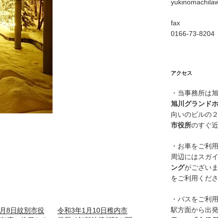
yukinomachila
fax
0166-73-8204
アクセス
・当事務所は
旭川グランド
向いのビルの
市役所
のすぐ
・お車をご利
周辺にはスガ
ング
がござい
をご利用くだ
・バスをご利
駅方面から出
年8月8日紋別市役
令和3年1月10日稚内市