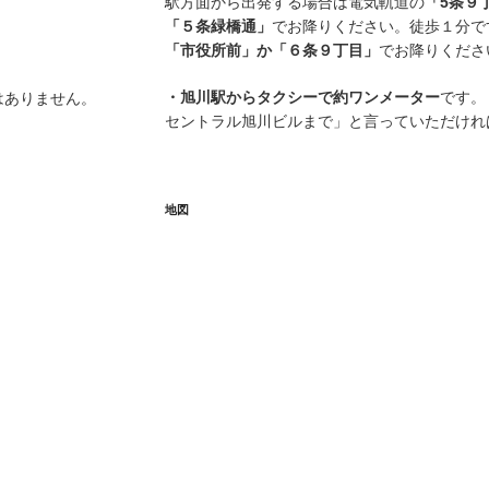
駅方面から出発する場合は電気軌道の
「5条９
「５条緑橋通」
でお降りください。徒歩１分で
「市役所前」か「６条９丁目」
でお降りくださ
・旭川駅からタクシーで約ワンメーター
です。
はありません。
セントラル旭川ビルまで」と言っていただけれ
地図