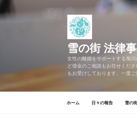
コ
ン
テ
ン
ツ
へ
雪の街 法律
ス
キ
女性の離婚をサポートする旭川
ッ
ど借金のご相談もお任せくださ
プ
もお受けしております。一度ご
ホーム
日々の報告
雪の