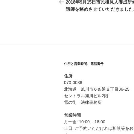
稿
の
2018年9月15日市民後見人養成研
投
講師を務めさせていただきました
ナ
稿
ビ
ゲ
ー
シ
ョ
住所と営業時間、電話番号
ン
住所
070-0036
北海道 旭川市６条通８丁目36-25
セントラル旭川ビル2階
雪の街 法律事務所
営業時間
月〜金: 10:00 – 18:00
土日: ご予約いただければ相談等を