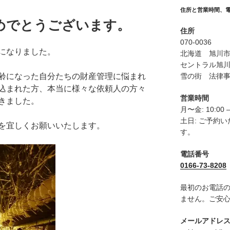
住所と営業時間、
めでとうございます。
住所
070-0036
になりました。
北海道 旭川市６
セントラル旭川
雪の街 法律
齢になった自分たちの財産管理に悩まれ
込まれた方、本当に様々な依頼人の方々
営業時間
きました。
月〜金: 10:00 –
土日: ご予約
を宜しくお願いいたします。
す。
電話番号
0166-73-8208
最初のお電話
ません。ご安
メールアドレ