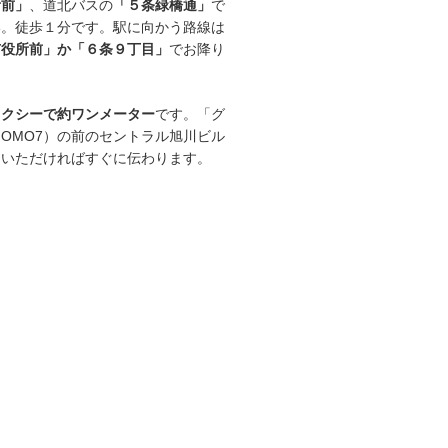
所前」
、道北バスの
「５条緑橋通」
で
い。徒歩１分です。駅に向かう路線は
市役所前」か「６条９丁目」
でお降り
タクシーで約ワンメーター
です。「グ
OMO7）の前のセントラル旭川ビル
ていただければすぐに伝わります。