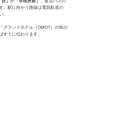
丁目」
か
「市役所前」
、道北バスの
す。駅に向かう路線は電気軌道の
い。
「グランドホテル（OMO7）の前の
ばすぐに伝わります。