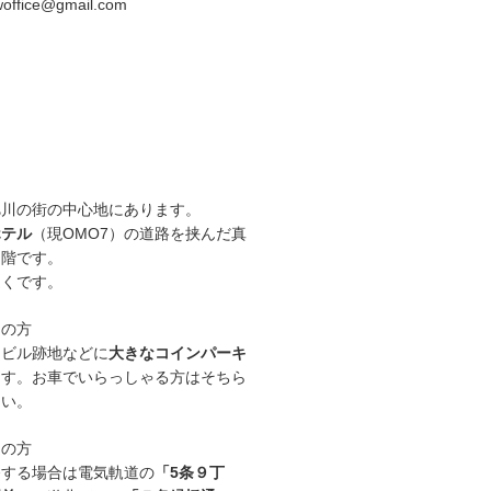
woffice@gmail.com
旭川の街の中心地にあります。
ホテル
（現OMO7）の道路を挟んだ真
２階です。
近くです。
用の方
イビル跡地などに
大きなコインパーキ
ます。お車でいらっしゃる方はそちら
さい。
用の方
発する場合は電気軌道の
「5条９丁