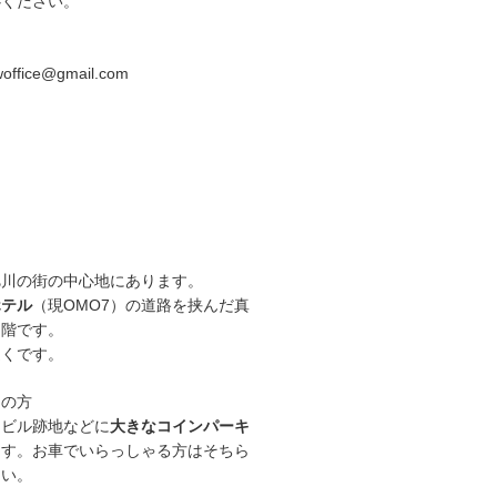
心ください。
ス
woffice@gmail.com
旭川の街の中心地にあります。
ホテル
（現OMO7）の道路を挟んだ真
２階です。
近くです。
用の方
イビル跡地などに
大きなコインパーキ
ます。お車でいらっしゃる方はそちら
さい。