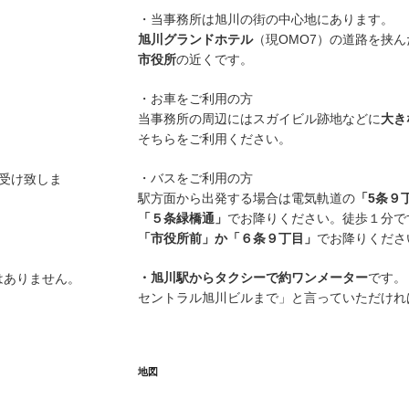
・当事務所は旭川の街の中心地にあります。
旭川グランドホテル
（現OMO7）の道路を挟
市役所
の近くです。
・お車をご利用の方
当事務所の周辺にはスガイビル跡地などに
大き
そちらをご利用ください。
・バスをご利用の方
お受け致しま
駅方面から出発する場合は電気軌道の
「5条９
「５条緑橋通」
でお降りください。徒歩１分で
「市役所前」か「６条９丁目」
でお降りくださ
・旭川駅からタクシーで約ワンメーター
です。
はありません。
セントラル旭川ビルまで」と言っていただけれ
地図