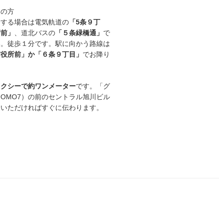
用の方
発する場合は電気軌道の
「5条９丁
所前」
、道北バスの
「５条緑橋通」
で
い。徒歩１分です。駅に向かう路線は
市役所前」か「６条９丁目」
でお降り
タクシーで約ワンメーター
です。「グ
OMO7）の前のセントラル旭川ビル
ていただければすぐに伝わります。