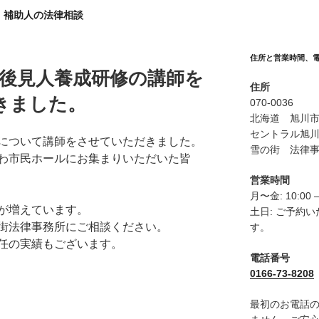
・補助人の法律相談
住所と営業時間、
市民後見人養成研修の講師を
住所
きました。
070-0036
北海道 旭川市６
セントラル旭川
について講師をさせていただきました。
雪の街 法律
わ市民ホールにお集まりいただいた皆
営業時間
月〜金: 10:00 –
が増えています。
土日: ご予約
街法律事務所にご相談ください。
す。
任の実績もございます。
電話番号
0166-73-8208
最初のお電話