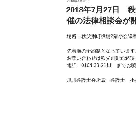
投
2018年7月26日
稿
2018年7月27日
日:
催の法律相談会が
場所：秩父別町役場2階小会議
先着順の予約制となっています
お問い合わせは秩父別町総務課
電話 0164-33-2111 まで
旭川弁護士会所属 弁護士 小