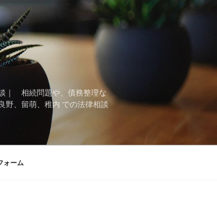
談｜ 相続問題や、債務整理な
良野、留萌、稚内 での法律相談
フォーム