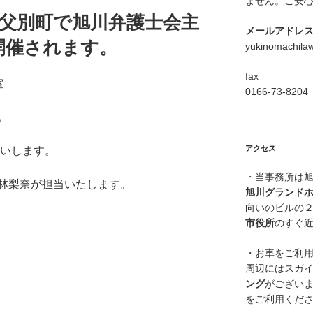
ません。ご安
 秩父別町で旭川弁護士会主
メールアドレ
開催されます。
yukinomachila
fax
室
0166-73-8204
。
アクセス
お願いします。
・当事務所は
林梨奈が担当いたします。
旭川グランド
向いのビルの
市役所
のすぐ
・お車をご利
周辺にはスガ
ング
がござい
をご利用くだ