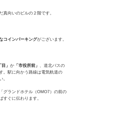
んだ真向いのビルの２階です。
なコインパーキング
がございます。
丁目」
か
「市役所前」
、道北バスの
す。駅に向かう路線は電気軌道の
い。
「グランドホテル（OMO7）の前の
ばすぐに伝わります。