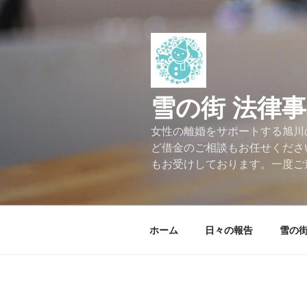
コ
ン
テ
ン
ツ
へ
雪の街 法律
ス
キ
女性の離婚をサポートする旭川
ッ
ど借金のご相談もお任せくださ
プ
もお受けしております。一度ご
ホーム
日々の報告
雪の